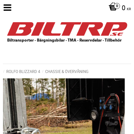
0
KR
ROLFO BLIZZARD 4
CHASSIE & ÖVERVÅNING