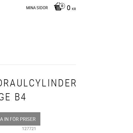
0
MINA SIDOR
KR
DRAULCYLINDER
GE B4
A IN FÖR PRISER
127721