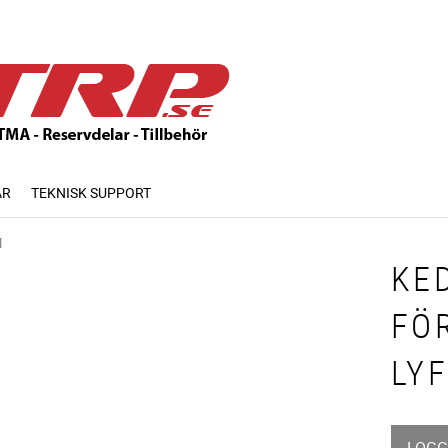
AR
TEKNISK SUPPORT
M
KE
FÖ
LY
LOGG