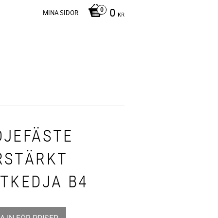
0
MINA SIDOR
KR
DJEFÄSTE
RSTÄRKT
FTKEDJA B4
A IN FÖR PRISER