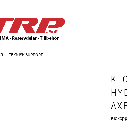
AR
TEKNISK SUPPORT
KL
HY
AX
Klokopp