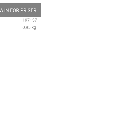
A IN FÖR PRISER
197157
0,95 kg