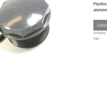
Plastlo
alumini
LOGG
Artikelnr
Vikt