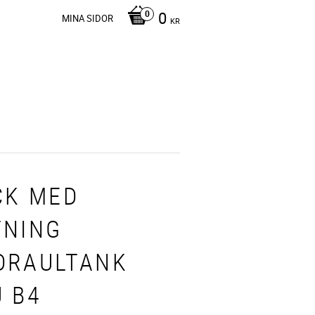
0
MINA SIDOR
KR
CK MED
TNING
DRAULTANK
U B4