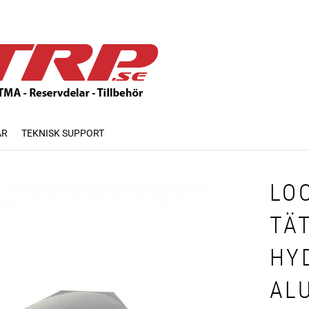
AR
TEKNISK SUPPORT
LO
TÄ
HY
AL