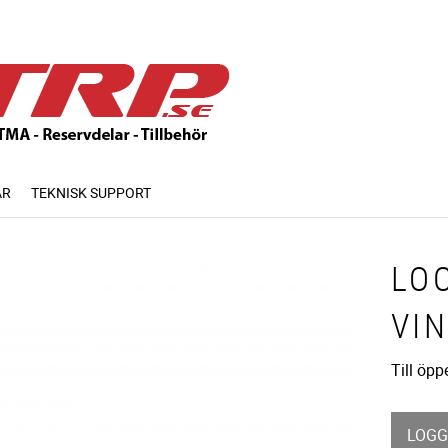
AR
TEKNISK SUPPORT
LO
VI
Till öp
LOGG