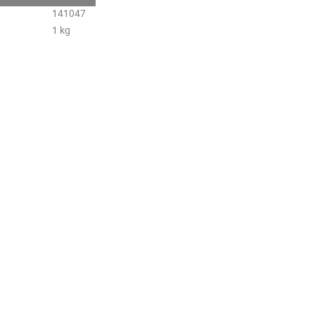
141047
1 kg