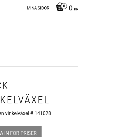
0
MINA SIDOR
KR
CK
NKELVÄXEL
pen vinkelväxel # 141028
A IN FÖR PRISER