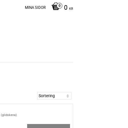
0
MINA SIDOR
KR
 (glidskena)