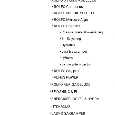
ROLFO ÖVRIGA MODELLER
ROLFO Centaurus
ROLFO NORDIC SHUTTLE
ROLFO Mercury-Argo
ROLFO Pegasus
Chassie Trailer & övervåning
El - Belysning
Hydraulik
Last & saxramper
Lyftarm
Skruvsystem Lastbil
ROLFO Sagipter
VENUS POWER
ROLFO AURIGA DELUXE
BELYSNING & EL
ENERGIKEDJOR (EL & HYDRAULIK)
HYDRAULIK
LAST- & SAXRAMPER