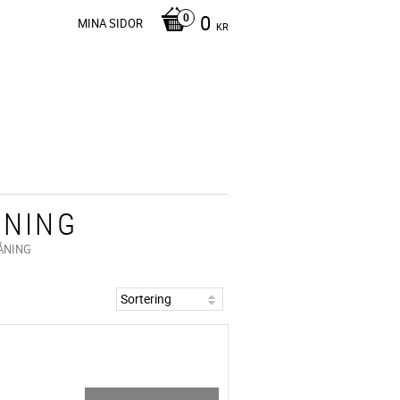
0
MINA SIDOR
KR
ÅNING
ÅNING