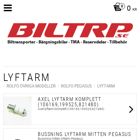
0
KR
LYFTARM
ROLFO ÖVRIGA MODELLER
ROLFO PEGASUS
LYFTARM
AXEL LYFTARM KOMPLETT
(106169,199525,821480)
Axel lyftarm komplett (106169,199525,821480)
BUSSNING LYFTARM MITTEN PEGASUS
Bussning mitten lyftarm Pegasus